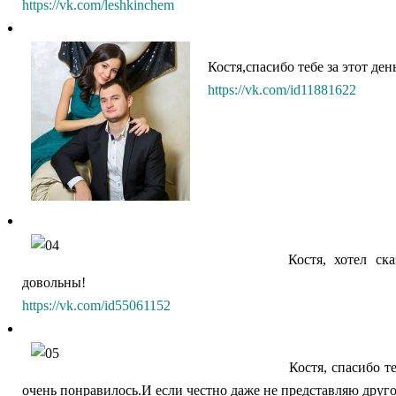
https://vk.com/leshkinchem
Костя,спасибо тебе за этот д
https://vk.com/id11881622
Костя, хотел ск
довольны!
https://vk.com/id55061152
Костя, спасибо т
очень понравилось.И если честно даже не представляю другог